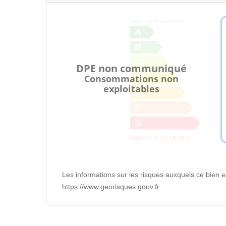
Logement économe
A
B
C
DPE non communiqué
D
Consommations non
exploitables
E
F
G
Logement énergivore
Les informations sur les risques auxquels ce bien e
https://www.georisques.gouv.fr