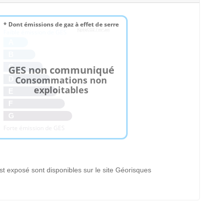
* Dont émissions de gaz à effet de serre
KgéqCO2 / m².an
Faible émission de GES
A
B
C
GES non communiqué
Consommations non
D
exploitables
E
F
G
Forte émission de GES
st exposé sont disponibles sur le site Géorisques