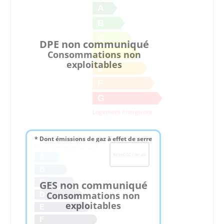
A
B
C
DPE non communiqué
D
Consommations non
exploitables
E
F
G
Logement énergivore
* Dont émissions de gaz à effet de serre
Faible émission de GES
KgéqCO2 / m².an
A
B
C
GES non communiqué
Consommations non
D
exploitables
E
F