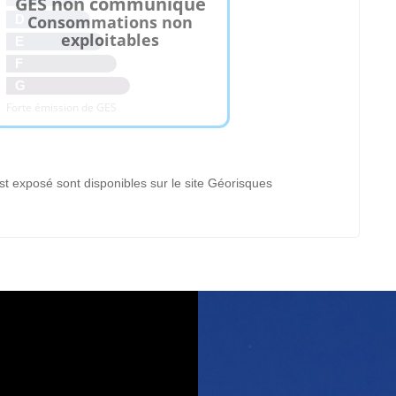
GES non communiqué
Consommations non
D
exploitables
E
F
G
Forte émission de GES
st exposé sont disponibles sur le site Géorisques