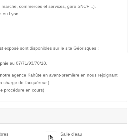
u marché, commerces et services, gare SNCF ..).
he ou Lyon.
st exposé sont disponibles sur le site Géorisques :
phie au 07/71/93/70/18.
 de notre agence Kahûte en avant-première en nous rejoignant
a charge de l’acquéreur.)
 de procédure en cours).
bres
Salle d'eau