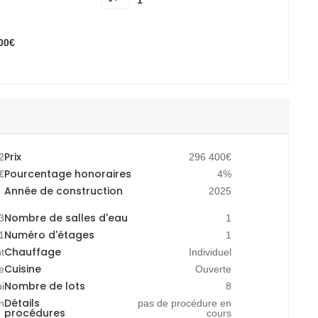
1
00€
Prix
2
296 400€
Pourcentage honoraires
€
4%
Année de construction
2025
Nombre de salles d'eau
3
1
Numéro d'étages
1
1
Chauffage
t
Individuel
Cuisine
e
Ouverte
Nombre de lots
i
8
Détails
n
pas de procédure en
procédures
cours