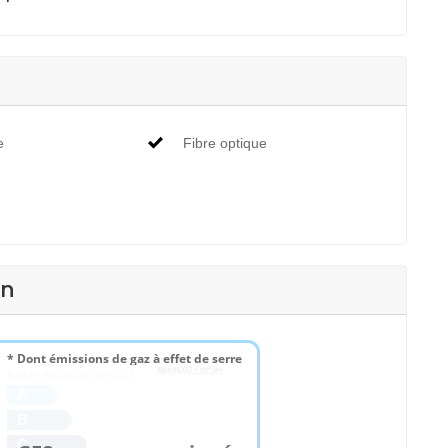
e
Fibre optique
en
* Dont émissions de gaz à effet de serre
KgéqCO2 / m².an
Faible émission de GES
A
B
C