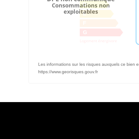
D
Consommations non
exploitables
E
F
G
Logement énergivore
Les informations sur les risques auxquels ce bien e
https://www.georisques.gouv.fr