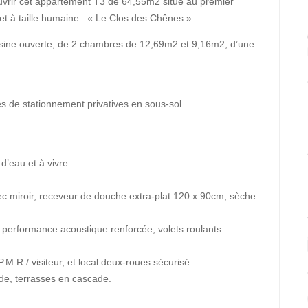
ouvrir cet appartement T3 de 64,55m2 situé au premier
t à taille humaine : « Le Clos des Chênes » .
isine ouverte, de 2 chambres de 12,69m2 et 9,16m2, d’une
es de stationnement privatives en sous-sol.
d’eau et à vivre.
vec miroir, receveur de douche extra-plat 120 x 90cm, sèche
 performance acoustique renforcée, volets roulants
.M.R / visiteur, et local deux-roues sécurisé.
ade, terrasses en cascade.