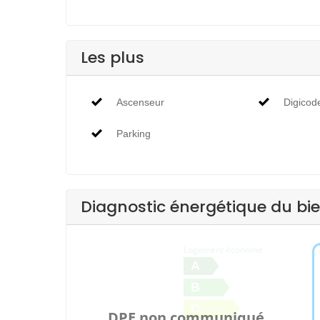
Les plus
Ascenseur
Digicod
Parking
Diagnostic énergétique du bi
Logement économe
A
B
C
DPE non communiqué