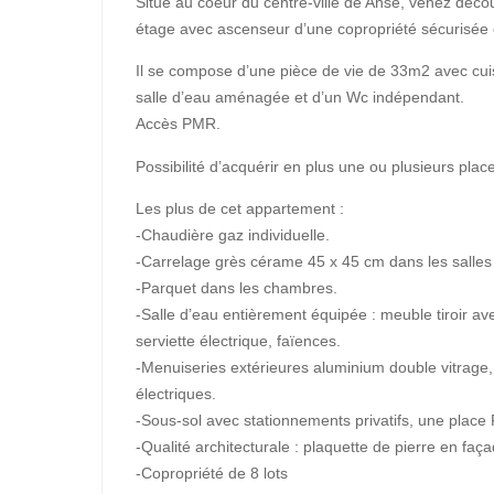
Situé au coeur du centre-ville de Anse, venez déc
étage avec ascenseur d’une copropriété sécurisée e
Il se compose d’une pièce de vie de 33m2 avec cu
salle d’eau aménagée et d’un Wc indépendant.
Accès PMR.
Possibilité d’acquérir en plus une ou plusieurs plac
Les plus de cet appartement :
-Chaudière gaz individuelle.
-Carrelage grès cérame 45 x 45 cm dans les salles 
-Parquet dans les chambres.
-Salle d’eau entièrement équipée : meuble tiroir a
serviette électrique, faïences.
-Menuiseries extérieures aluminium double vitrage,
électriques.
-Sous-sol avec stationnements privatifs, une place P
-Qualité architecturale : plaquette de pierre en faç
-Copropriété de 8 lots